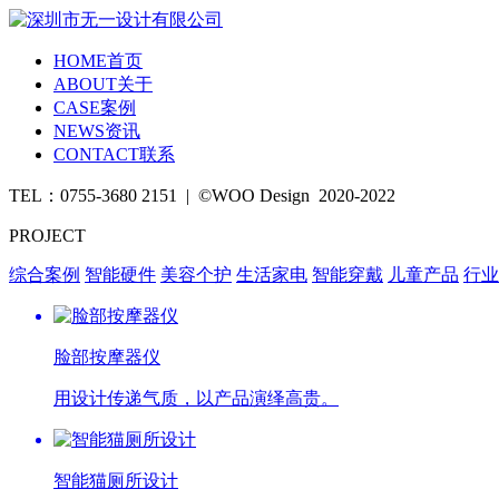
HOME
首页
ABOUT
关于
CASE
案例
NEWS
资讯
CONTACT
联系
TEL：0755-3680 2151 | ©WOO Design 2020-2022
PROJECT
综合案例
智能硬件
美容个护
生活家电
智能穿戴
儿童产品
行业
脸部按摩器仪
用设计传递气质，以产品演绎高贵。
智能猫厕所设计